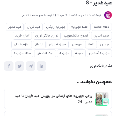
عید غدیر - 8
نوشته شده در
ﺳﻪشنبه، 21 مرداد 99
توسط
میر سعید تدینی
دهه امامت
اهدا جهیزیه
جهیزیه رایگان
عید قربان
عید غدیر
خرید آنلاین
ازدواج دانشجویی
لوازم خانگی ارزان
آسان خرید
عروس
داماد
عروسی
جهیزیه ارزان
ازدواج
لوازم خانگی
جهیزیه آسمانی
خیریه
جهیزیه
نیک اندیش
ستاد جهیزیه
اشتراک‌گذاری
همچنین بخوانید...
برخی جهیزیه های ارسالی در پویش عید قربان تا عید
غدیر - 24