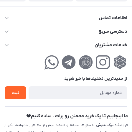
اطلاعات تماس
02177111474
دسترسی سریع
info@nikandish.ir
حساب کاربری
خدمات مشتریان
تهران ، تهرانپارس ، شهرک حکیمیه ، خیابان گلریز ، خیابان گلچین ،
مجله فروشگاه
راهنمای‌خرید‌آنلاین
کوچه گلریز 4 غربی ، پلاک 13
لیست محصولات
حریم خصوصی
درباره‌ما
فروش‌اقساطی
از جدید‌ترین تخفیف‌ها با‌ خبر شوید
تماس با ما
ثبت نام خرید جهیزیه
ثبت
فروش سازمانی و عمده
ما اینجاییم تا یک خرید مطمئن رو برات ، ساده کنیم❤️
فروشگاه
نیک‌اندیش
با سال‌ها سابقه و اعتماد بیش از ۵۰ هزار خانواده، یکی از