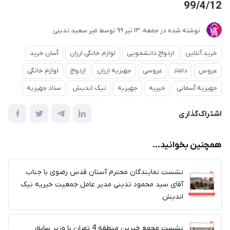
99/4/12
نوشته شده در
جمعه، 13 تير 99
توسط
میر سعید تدینی
خرید آنلاین
ازدواج دانشجویی
لوازم خانگی ارزان
آسان خرید
عروس
داماد
عروسی
جهیزیه ارزان
ازدواج
لوازم خانگی
جهیزیه آسمانی
خیریه
جهیزیه
نیک اندیش
ستاد جهیزیه
اشتراک‌گذاری
همچنین بخوانید...
نشست نمایندگان محترم آستان قدس رضوی با جناب
آقای سید محمود تدینی مدیر عامل جمعیت خیریه نیک
اندیش
نشست مجمع خیرین منطقه 4 تهران با وزیر سابق