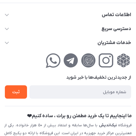
اطلاعات تماس
02177111474
دسترسی سریع
info@nikandish.ir
حساب کاربری
خدمات مشتریان
تهران ، تهرانپارس ، شهرک حکیمیه ، خیابان گلریز ، خیابان گلچین ،
مجله فروشگاه
راهنمای‌خرید‌آنلاین
کوچه گلریز 4 غربی ، پلاک 13
لیست محصولات
حریم خصوصی
درباره‌ما
فروش‌اقساطی
از جدید‌ترین تخفیف‌ها با‌ خبر شوید
تماس با ما
ثبت نام خرید جهیزیه
ثبت
فروش سازمانی و عمده
ما اینجاییم تا یک خرید مطمئن رو برات ، ساده کنیم❤️
فروشگاه
نیک‌اندیش
با سال‌ها سابقه و اعتماد بیش از ۵۰ هزار خانواده، یکی از
معتبرترین مراکز خرید جهیزیه در ایران است. این فروشگاه با ارائه دو پکیج کامل