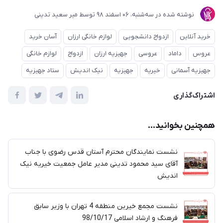
نوشته شده در
ﺳﻪشنبه، 06 اسفند 98
توسط
میر سعید تدینی
خرید آنلاین
ازدواج دانشجویی
لوازم خانگی ارزان
آسان خرید
عروس
داماد
عروسی
جهیزیه ارزان
ازدواج
لوازم خانگی
جهیزیه آسمانی
خیریه
جهیزیه
نیک اندیش
ستاد جهیزیه
اشتراک‌گذاری
همچنین بخوانید...
نشست نمایندگان محترم آستان قدس رضوی با جناب
آقای سید محمود تدینی مدیر عامل جمعیت خیریه نیک
اندیش
نشست مجمع خیرین منطقه 4 تهران با وزیر سابق
فرهنگ و ارشاد اسلامی 98/10/17