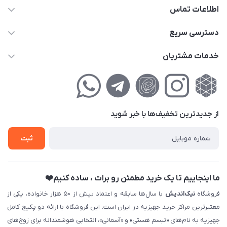
اطلاعات تماس
02177111474
دسترسی سریع
info@nikandish.ir
حساب کاربری
خدمات مشتریان
تهران ، تهرانپارس ، شهرک حکیمیه ، خیابان گلریز ، خیابان گلچین ،
مجله فروشگاه
راهنمای‌خرید‌آنلاین
کوچه گلریز 4 غربی ، پلاک 13
لیست محصولات
حریم خصوصی
درباره‌ما
فروش‌اقساطی
از جدید‌ترین تخفیف‌ها با‌ خبر شوید
تماس با ما
ثبت نام خرید جهیزیه
ثبت
فروش سازمانی و عمده
ما اینجاییم تا یک خرید مطمئن رو برات ، ساده کنیم❤️
فروشگاه
نیک‌اندیش
با سال‌ها سابقه و اعتماد بیش از ۵۰ هزار خانواده، یکی از
معتبرترین مراکز خرید جهیزیه در ایران است. این فروشگاه با ارائه دو پکیج کامل
جهیزیه به نام‌های «تبسم هستی» و «آسمانی»، انتخابی هوشمندانه برای زوج‌های