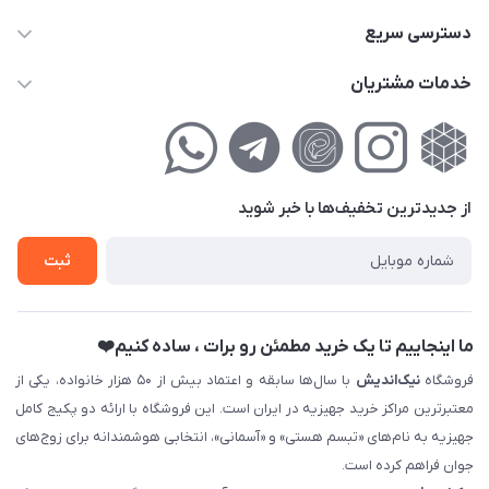
02177111474
دسترسی سریع
info@nikandish.ir
حساب کاربری
خدمات مشتریان
تهران ، تهرانپارس ، شهرک حکیمیه ، خیابان گلریز ، خیابان گلچین ،
مجله فروشگاه
راهنمای‌خرید‌آنلاین
کوچه گلریز 4 غربی ، پلاک 13
لیست محصولات
حریم خصوصی
درباره‌ما
فروش‌اقساطی
از جدید‌ترین تخفیف‌ها با‌ خبر شوید
تماس با ما
ثبت نام خرید جهیزیه
ثبت
فروش سازمانی و عمده
ما اینجاییم تا یک خرید مطمئن رو برات ، ساده کنیم❤️
فروشگاه
نیک‌اندیش
با سال‌ها سابقه و اعتماد بیش از ۵۰ هزار خانواده، یکی از
معتبرترین مراکز خرید جهیزیه در ایران است. این فروشگاه با ارائه دو پکیج کامل
جهیزیه به نام‌های «تبسم هستی» و «آسمانی»، انتخابی هوشمندانه برای زوج‌های
جوان فراهم کرده است.