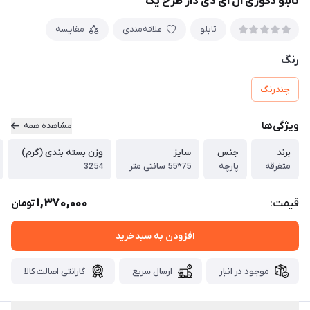
تابلو دکوری ال ای دی دار طرح یک
تابلو
علاقه‌مندی
مقایسه
رنگ
چندرنگ
ویژگی‌ها
مشاهده همه
برند
جنس
سایز
وزن بسته بندی (گرم)
متفرقه
پارچه
75*55 سانتی متر
3254
1,370,000
قیمت:
تومان
افزودن به سبدخرید
موجود در انبار
ارسال سریع
گارانتی اصالت کالا