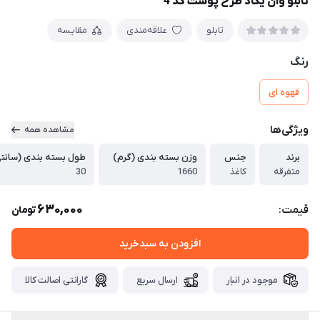
تابلو وان یکاد طرح پوست کد 4
تابلو
علاقه‌مندی
مقایسه
رنگ
قهوه ای
ویژگی‌ها
مشاهده همه
برند
جنس
وزن بسته بندی (گرم)
طول بسته بندی (سانتی
متفرقه
کاغذ
1660
30
630,000
قیمت:
تومان
افزودن به سبدخرید
موجود در انبار
ارسال سریع
گارانتی اصالت کالا