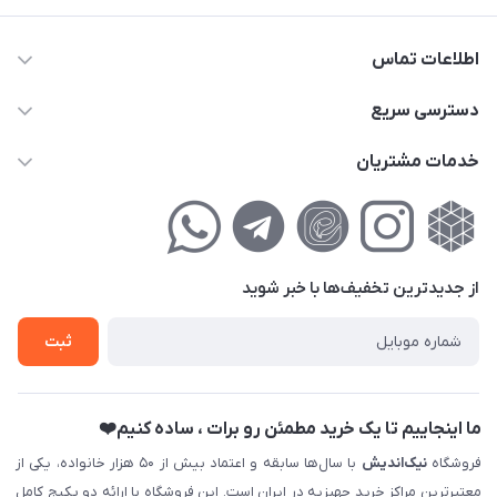
اطلاعات تماس
02177111474
دسترسی سریع
info@nikandish.ir
حساب کاربری
خدمات مشتریان
تهران ، تهرانپارس ، شهرک حکیمیه ، خیابان گلریز ، خیابان گلچین ،
مجله فروشگاه
راهنمای‌خرید‌آنلاین
کوچه گلریز 4 غربی ، پلاک 13
لیست محصولات
حریم خصوصی
درباره‌ما
فروش‌اقساطی
از جدید‌ترین تخفیف‌ها با‌ خبر شوید
تماس با ما
ثبت نام خرید جهیزیه
ثبت
فروش سازمانی و عمده
ما اینجاییم تا یک خرید مطمئن رو برات ، ساده کنیم❤️
فروشگاه
نیک‌اندیش
با سال‌ها سابقه و اعتماد بیش از ۵۰ هزار خانواده، یکی از
معتبرترین مراکز خرید جهیزیه در ایران است. این فروشگاه با ارائه دو پکیج کامل