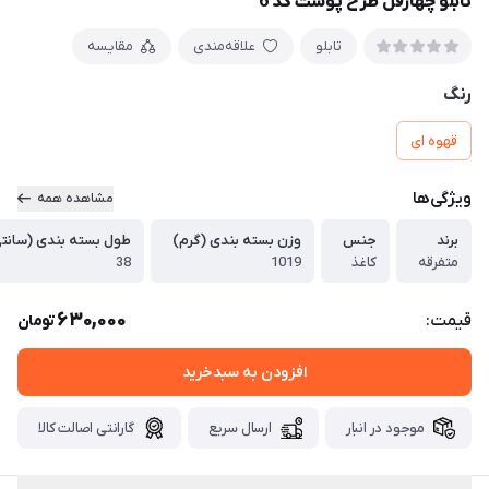
تابلو چهارقل طرح پوست کد 6
تابلو
علاقه‌مندی
مقایسه
رنگ
قهوه ای
ویژگی‌ها
مشاهده همه
برند
جنس
وزن بسته بندی (گرم)
طول بسته بندی (سانتی
متفرقه
کاغذ
1019
38
630,000
قیمت:
تومان
افزودن به سبدخرید
موجود در انبار
ارسال سریع
گارانتی اصالت کالا