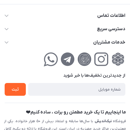
اطلاعات تماس
02177111474
دسترسی سریع
info@nikandish.ir
حساب کاربری
خدمات مشتریان
تهران ، تهرانپارس ، شهرک حکیمیه ، خیابان گلریز ، خیابان گلچین ،
مجله فروشگاه
راهنمای‌خرید‌آنلاین
کوچه گلریز 4 غربی ، پلاک 13
لیست محصولات
حریم خصوصی
درباره‌ما
فروش‌اقساطی
از جدید‌ترین تخفیف‌ها با‌ خبر شوید
تماس با ما
ثبت نام خرید جهیزیه
ثبت
فروش سازمانی و عمده
ما اینجاییم تا یک خرید مطمئن رو برات ، ساده کنیم❤️
فروشگاه
نیک‌اندیش
با سال‌ها سابقه و اعتماد بیش از ۵۰ هزار خانواده، یکی از
معتبرترین مراکز خرید جهیزیه در ایران است. این فروشگاه با ارائه دو پکیج کامل