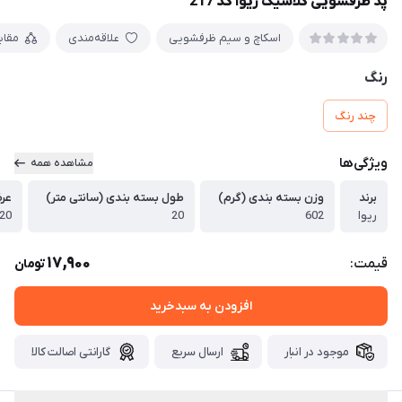
پد ظرفشویی کلاسیک ریوا کد 217
اسکاچ و سیم ظرفشویی
علاقه‌مندی
مقا
رنگ
چند رنگ
ویژگی‌ها
مشاهده همه
برند
وزن بسته بندی (گرم)
طول بسته بندی (سانتی متر)
عرض
ریوا
602
20
20
17,900
قیمت:
تومان
افزودن به سبدخرید
موجود در انبار
ارسال سریع
گارانتی اصالت کالا