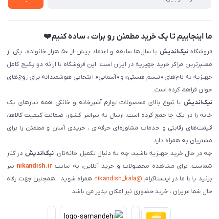
فروش سازمانی و عمده
ما اینجاییم تا یک خرید مطمئن رو برات ، ساده کنیم❤️
فروشگاه
نیک‌اندیش
با سال‌ها سابقه و اعتماد بیش از ۵۰ هزار خانواده، یکی از
معتبرترین مراکز خرید جهیزیه در ایران است. این فروشگاه با ارائه دو پکیج کامل
جهیزیه به نام‌های «تبسم هستی» و «آسمانی»، انتخابی هوشمندانه برای زوج‌های
جوان فراهم کرده است.
نیک‌اندیش
با تنوع بالای محصولات لوازم آشپزخانه و خانگی همه نیازهای یک
خانه را در یک جا جمع کرده است. ارسال به سراسر کشور، ضمانت کیفیت کالاها،
قیمت‌های رقابتی و خدمات مشاوره‌ای حرفه‌ای ، خریدی آسان و مطمئن را برای
مشتریان به همراه دارد.
چه در حال خرید جهیزیه باشید، چه به دنبال تکمیل خانه‌تان،
نیک‌اندیش
در کنار
شماست. برای مشاهده محصولات و خرید آنلاین، به سایت
nikandish.ir
سر
بزنید یا با ما در اینستاگرام
@nikandish_kala
همراه شوید . همچنین جهت رفاه
حال شما عزیزان ، خرید حضوری نیز امکان پذیر می باشد.