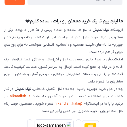
فروش سازمانی و عمده
ما اینجاییم تا یک خرید مطمئن رو برات ، ساده کنیم❤️
فروشگاه
نیک‌اندیش
با سال‌ها سابقه و اعتماد بیش از ۵۰ هزار خانواده، یکی از
معتبرترین مراکز خرید جهیزیه در ایران است. این فروشگاه با ارائه دو پکیج کامل
جهیزیه به نام‌های «تبسم هستی» و «آسمانی»، انتخابی هوشمندانه برای زوج‌های
جوان فراهم کرده است.
نیک‌اندیش
با تنوع بالای محصولات لوازم آشپزخانه و خانگی همه نیازهای یک
خانه را در یک جا جمع کرده است. ارسال به سراسر کشور، ضمانت کیفیت کالاها،
قیمت‌های رقابتی و خدمات مشاوره‌ای حرفه‌ای ، خریدی آسان و مطمئن را برای
مشتریان به همراه دارد.
چه در حال خرید جهیزیه باشید، چه به دنبال تکمیل خانه‌تان،
نیک‌اندیش
در کنار
شماست. برای مشاهده محصولات و خرید آنلاین، به سایت
nikandish.ir
سر
بزنید یا با ما در اینستاگرام
@nikandish_kala
همراه شوید . همچنین جهت رفاه
حال شما عزیزان ، خرید حضوری نیز امکان پذیر می باشد.