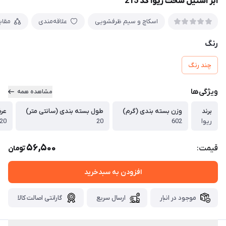
ابر استیل سخت ریوا کد 215
اسکاچ و سیم ظرفشویی
علاقه‌مندی
مقا
رنگ
چند رنگ
ویژگی‌ها
مشاهده همه
برند
وزن بسته بندی (گرم)
طول بسته بندی (سانتی متر)
عرض
ریوا
602
20
20
56,500
قیمت:
تومان
افزودن به سبدخرید
موجود در انبار
ارسال سریع
گارانتی اصالت کالا