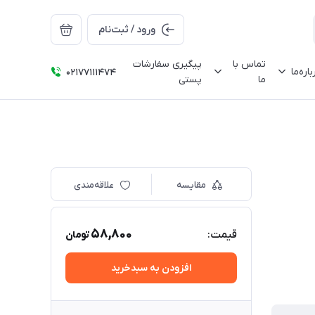
ورود / ثبت‌نام
تماس با
پیگیری سفارشات
باره‌ما
02177111474
ما
پستی
مقایسه
علاقه‌مندی
58,800
قیمت:
تومان
افزودن به سبدخرید