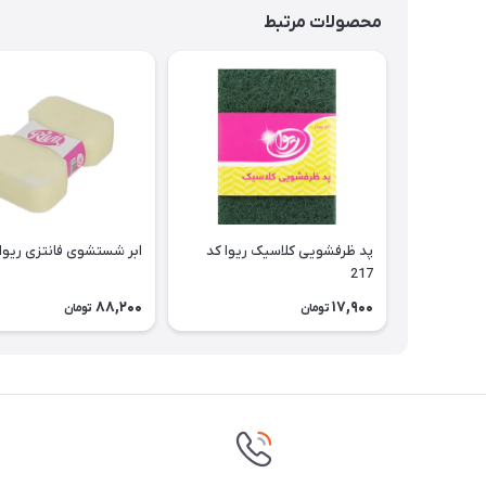
محصولات مرتبط
پد ظرفشویی کلاسیک ریوا کد
ابر شستشوی فانتزی ریوا کد
217
88,200
17,900
تومان
تومان