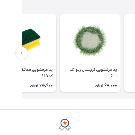
پد ظرفشویی کریستال ریوا کد
پد ظرفشویی محافظ ناخن ریوا
211
کد 218
75,600
68,000
تومان
تومان