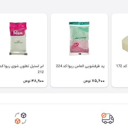
 172
پد ظرفشویی الماس ریوا کد 224
ابر استیل تفلون شوی ریوا کد
212
48,900
75,600
تومان
تومان