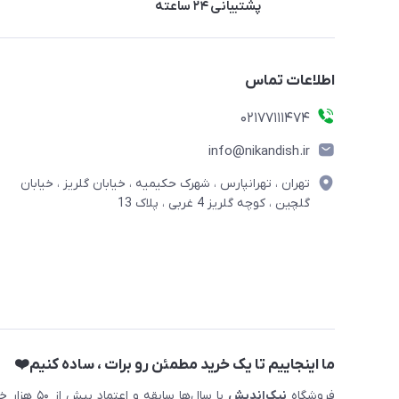
پشتیبانی ۲۴ ساعته
اطلاعات تماس
02177111474
info@nikandish.ir
تهران ، تهرانپارس ، شهرک حکیمیه ، خیابان گلریز ، خیابان
گلچین ، کوچه گلریز 4 غربی ، پلاک 13
ما اینجاییم تا یک خرید مطمئن رو برات ، ساده کنیم❤️
فروشگاه
نیک‌اندیش
با سال‌ها 