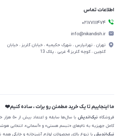
اطلاعات تماس
02177111474
info@nikandish.ir
تهران ، تهرانپارس ، شهرک حکیمیه ، خیابان گلریز ، خیابان
گلچین ، کوچه گلریز 4 غربی ، پلاک 13
ما اینجاییم تا یک خرید مطمئن رو برات ، ساده کنیم❤️
فروشگاه
نیک‌اندیش
با سال‌ها 
کامل جهیزیه به نام‌های «تبسم هستی» و «آسمانی»، انتخابی هوشم
نیک‌اندیش
با تنوع بالای محصولات لوازم آشپزخانه و خانگی همه 