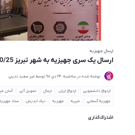
ارسال جهیزیه
ارسال یک سری جهیزیه به شهر تبریز 98/10/25
نوشته شده در
ﺳﻪشنبه، 24 دی 98
توسط
میر سعید تدینی
ازدواج دانشجویی
ازدواج ارزان
ارسال
تحویل آنی
آسان خر
جهیزیه آسمانی
خیریه
جهیزیه
نیک اندیش
ستاد جهیزیه
اشتراک‌گذاری