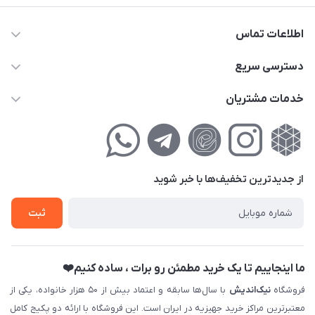
اطلاعات تماس
02177111474
دسترسی سریع
info@nikandish.ir
حساب کاربری
خدمات مشتریان
تهران ، تهرانپارس ، شهرک حکیمیه ، خیابان گلریز ، خیابان گلچین ،
مجله فروشگاه
راهنمای‌خرید‌آنلاین
کوچه گلریز 4 غربی ، پلاک 13
لیست محصولات
حریم خصوصی
درباره‌ما
فروش‌اقساطی
از جدید‌ترین تخفیف‌ها با‌ خبر شوید
تماس با ما
ثبت نام خرید جهیزیه
ثبت
فروش سازمانی و عمده
ما اینجاییم تا یک خرید مطمئن رو برات ، ساده کنیم❤️
فروشگاه
نیک‌اندیش
با سال‌ها سابقه و اعتماد بیش از ۵۰ هزار خانواده، یکی از
معتبرترین مراکز خرید جهیزیه در ایران است. این فروشگاه با ارائه دو پکیج کامل