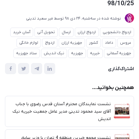
98/10/25
نوشته شده در
ﺳﻪشنبه، 24 دی 98
توسط
میر سعید تدینی
ازدواج دانشجویی
ازدواج ارزان
ارسال
تحویل آنی
آسان خرید
عروس
داماد
کشور
جهیزیه ارزان
ازدواج
لوازم خانگی
جهیزیه آسمانی
خیریه
جهیزیه
نیک اندیش
ستاد جهیزیه
اشتراک‌گذاری
همچنین بخوانید...
نشست نمایندگان محترم آستان قدس رضوی با جناب
آقای سید محمود تدینی مدیر عامل جمعیت خیریه نیک
اندیش
نشست مجمع خیرین منطقه 4 تهران با وزیر سابق