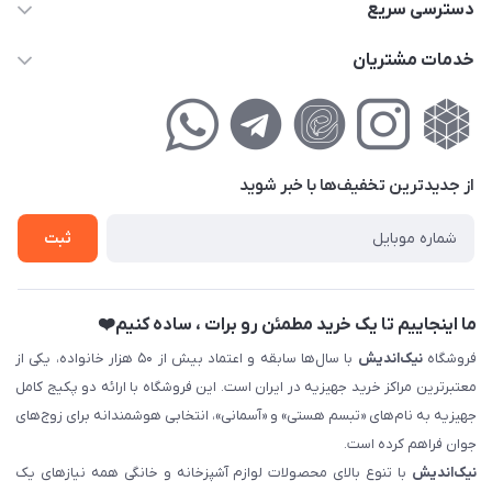
02177111474
دسترسی سریع
info@nikandish.ir
حساب کاربری
خدمات مشتریان
تهران ، تهرانپارس ، شهرک حکیمیه ، خیابان گلریز ، خیابان گلچین ،
مجله فروشگاه
راهنمای‌خرید‌آنلاین
کوچه گلریز 4 غربی ، پلاک 13
لیست محصولات
حریم خصوصی
درباره‌ما
فروش‌اقساطی
از جدید‌ترین تخفیف‌ها با‌ خبر شوید
تماس با ما
ثبت نام خرید جهیزیه
ثبت
فروش سازمانی و عمده
ما اینجاییم تا یک خرید مطمئن رو برات ، ساده کنیم❤️
فروشگاه
نیک‌اندیش
با سال‌ها سابقه و اعتماد بیش از ۵۰ هزار خانواده، یکی از
معتبرترین مراکز خرید جهیزیه در ایران است. این فروشگاه با ارائه دو پکیج کامل
جهیزیه به نام‌های «تبسم هستی» و «آسمانی»، انتخابی هوشمندانه برای زوج‌های
جوان فراهم کرده است.
نیک‌اندیش
با تنوع بالای محصولات لوازم آشپزخانه و خانگی همه نیازهای یک