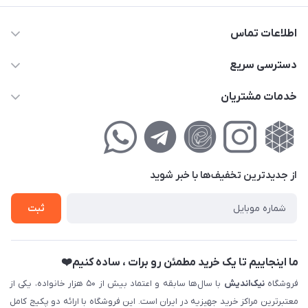
اطلاعات تماس
02177111474
دسترسی سریع
info@nikandish.ir
حساب کاربری
خدمات مشتریان
تهران ، تهرانپارس ، شهرک حکیمیه ، خیابان گلریز ، خیابان گلچین ،
مجله فروشگاه
راهنمای‌خرید‌آنلاین
کوچه گلریز 4 غربی ، پلاک 13
لیست محصولات
حریم خصوصی
درباره‌ما
فروش‌اقساطی
از جدید‌ترین تخفیف‌ها با‌ خبر شوید
تماس با ما
ثبت نام خرید جهیزیه
ثبت
فروش سازمانی و عمده
ما اینجاییم تا یک خرید مطمئن رو برات ، ساده کنیم❤️
فروشگاه
نیک‌اندیش
با سال‌ها سابقه و اعتماد بیش از ۵۰ هزار خانواده، یکی از
معتبرترین مراکز خرید جهیزیه در ایران است. این فروشگاه با ارائه دو پکیج کامل