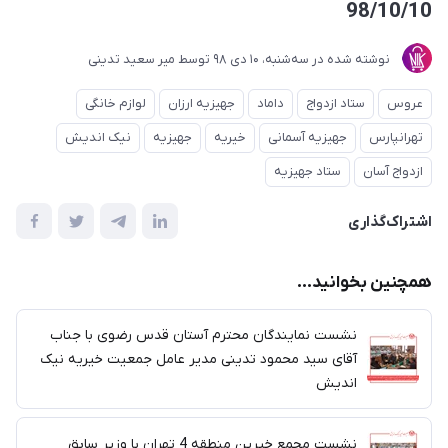
98/10/10
نوشته شده در
ﺳﻪشنبه، 10 دی 98
توسط
میر سعید تدینی
عروس
ستاد ازدواج
داماد
جهیزیه ارزان
لوازم خانگی
تهرانپارس
جهیزیه آسمانی
خیریه
جهیزیه
نیک اندیش
ازدواج آسان
ستاد جهیزیه
اشتراک‌گذاری
همچنین بخوانید...
نشست نمایندگان محترم آستان قدس رضوی با جناب
آقای سید محمود تدینی مدیر عامل جمعیت خیریه نیک
اندیش
نشست مجمع خیرین منطقه 4 تهران با وزیر سابق