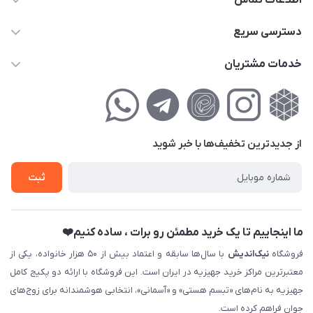
اطلاعات تماس
02177111474
دسترسی سریع
info@nikandish.ir
حساب کاربری
خدمات مشتریان
تهران ، تهرانپارس ، شهرک حکیمیه ، خیابان گلریز ، خیابان گلچین ،
مجله فروشگاه
راهنمای‌خرید‌آنلاین
کوچه گلریز 4 غربی ، پلاک 13
لیست محصولات
حریم خصوصی
درباره‌ما
فروش‌اقساطی
از جدید‌ترین تخفیف‌ها با‌ خبر شوید
تماس با ما
ثبت نام خرید جهیزیه
ثبت
فروش سازمانی و عمده
ما اینجاییم تا یک خرید مطمئن رو برات ، ساده کنیم❤️
فروشگاه
نیک‌اندیش
با سال‌ها سابقه و اعتماد بیش از ۵۰ هزار خانواده، یکی از
معتبرترین مراکز خرید جهیزیه در ایران است. این فروشگاه با ارائه دو پکیج کامل
جهیزیه به نام‌های «تبسم هستی» و «آسمانی»، انتخابی هوشمندانه برای زوج‌های
جوان فراهم کرده است.