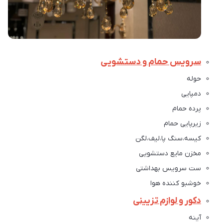
سرویس حمام و دستشویی
حوله
دمپایی
پرده حمام
زیرپایی حمام
کیسه،سنگ پا،لیف،لگن
مخزن مایع دستشویی
ست سرویس بهداشتی
خوشبو کننده هوا
دکور و لوازم تزیینی
آینه