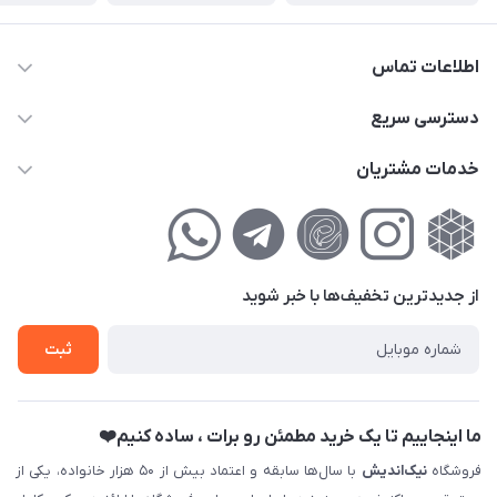
اطلاعات تماس
02177111474
دسترسی سریع
info@nikandish.ir
حساب کاربری
خدمات مشتریان
تهران ، تهرانپارس ، شهرک حکیمیه ، خیابان گلریز ، خیابان گلچین ،
مجله فروشگاه
راهنمای‌خرید‌آنلاین
کوچه گلریز 4 غربی ، پلاک 13
لیست محصولات
حریم خصوصی
درباره‌ما
فروش‌اقساطی
از جدید‌ترین تخفیف‌ها با‌ خبر شوید
تماس با ما
ثبت نام خرید جهیزیه
ثبت
فروش سازمانی و عمده
ما اینجاییم تا یک خرید مطمئن رو برات ، ساده کنیم❤️
فروشگاه
نیک‌اندیش
با سال‌ها سابقه و اعتماد بیش از ۵۰ هزار خانواده، یکی از