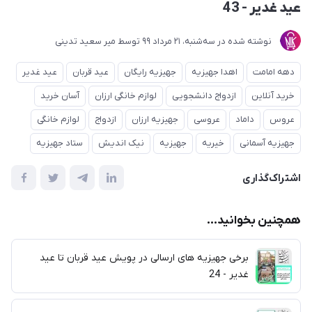
عید غدیر - 43
نوشته شده در
ﺳﻪشنبه، 21 مرداد 99
توسط
میر سعید تدینی
دهه امامت
اهدا جهیزیه
جهیزیه رایگان
عید قربان
عید غدیر
خرید آنلاین
ازدواج دانشجویی
لوازم خانگی ارزان
آسان خرید
عروس
داماد
عروسی
جهیزیه ارزان
ازدواج
لوازم خانگی
جهیزیه آسمانی
خیریه
جهیزیه
نیک اندیش
ستاد جهیزیه
اشتراک‌گذاری
همچنین بخوانید...
برخی جهیزیه های ارسالی در پویش عید قربان تا عید
غدیر - 24