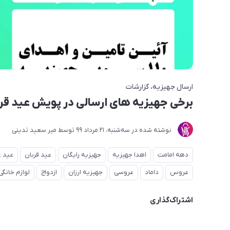
ارسال جهیزیه
گزارشات
برخی جهیزیه های ارسالی در پویش عید قربان 
نوشته شده در
ﺳﻪشنبه، 21 مرداد 99
توسط
میر سعید تدینی
دهه امامت
اهدا جهیزیه
جهیزیه رایگان
عید قربان
عید غ
عروس
داماد
عروسی
جهیزیه ارزان
ازدواج
لوازم خانگی
اشتراک‌گذاری