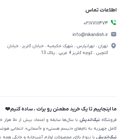
اطلاعات تماس
02177111474
info@nikandish.ir
تهران ، تهرانپارس ، شهرک حکیمیه ، خیابان گلریز ، خیابان
گلچین ، کوچه گلریز 4 غربی ، پلاک 13
ما اینجاییم تا یک خرید مطمئن رو برات ، ساده کنیم❤️
فروشگاه
نیک‌اندیش
با سال‌ها 
کامل جهیزیه به نام‌های «تبسم هستی» و «آسمانی»، انتخابی هوشم
نیک‌اندیش
با تنوع بالای محصولات لوازم آشپزخانه و خانگی همه 