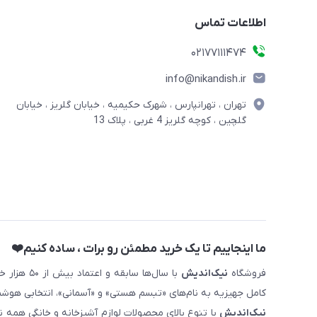
اطلاعات تماس
02177111474
info@nikandish.ir
تهران ، تهرانپارس ، شهرک حکیمیه ، خیابان گلریز ، خیابان
گلچین ، کوچه گلریز 4 غربی ، پلاک 13
ما اینجاییم تا یک خرید مطمئن رو برات ، ساده کنیم❤️
فروشگاه
نیک‌اندیش
با سال‌ها 
کامل جهیزیه به نام‌های «تبسم هستی» و «آسمانی»، انتخابی هوشم
نیک‌اندیش
با تنوع بالای محصولات لوازم آشپزخانه و خانگی همه 