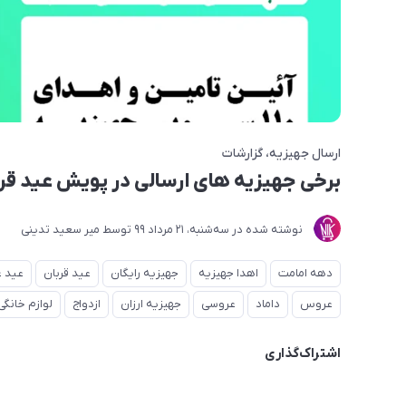
ارسال جهیزیه
گزارشات
برخی جهیزیه های ارسالی در پویش عید قربان 
نوشته شده در
ﺳﻪشنبه، 21 مرداد 99
توسط
میر سعید تدینی
دهه امامت
اهدا جهیزیه
جهیزیه رایگان
عید قربان
عید غ
عروس
داماد
عروسی
جهیزیه ارزان
ازدواج
لوازم خانگی
اشتراک‌گذاری