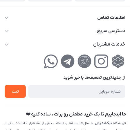
اطلاعات تماس
02177111474
دسترسی سریع
info@nikandish.ir
حساب کاربری
خدمات مشتریان
تهران ، تهرانپارس ، شهرک حکیمیه ، خیابان گلریز ، خیابان گلچین ،
مجله فروشگاه
راهنمای‌خرید‌آنلاین
کوچه گلریز 4 غربی ، پلاک 13
لیست محصولات
حریم خصوصی
درباره‌ما
فروش‌اقساطی
از جدید‌ترین تخفیف‌ها با‌ خبر شوید
تماس با ما
ثبت نام خرید جهیزیه
ثبت
فروش سازمانی و عمده
ما اینجاییم تا یک خرید مطمئن رو برات ، ساده کنیم❤️
فروشگاه
نیک‌اندیش
با سال‌ها سابقه و اعتماد بیش از ۵۰ هزار خانواده، یکی از