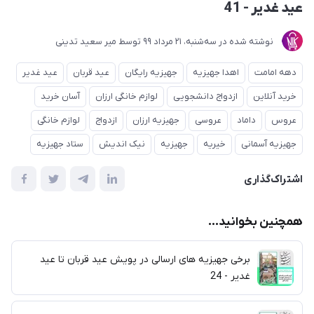
عید غدیر - 41
نوشته شده در
ﺳﻪشنبه، 21 مرداد 99
توسط
میر سعید تدینی
دهه امامت
اهدا جهیزیه
جهیزیه رایگان
عید قربان
عید غدیر
خرید آنلاین
ازدواج دانشجویی
لوازم خانگی ارزان
آسان خرید
عروس
داماد
عروسی
جهیزیه ارزان
ازدواج
لوازم خانگی
جهیزیه آسمانی
خیریه
جهیزیه
نیک اندیش
ستاد جهیزیه
اشتراک‌گذاری
همچنین بخوانید...
برخی جهیزیه های ارسالی در پویش عید قربان تا عید
غدیر - 24