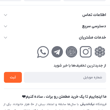
اطلاعات تماس
02177111474
دسترسی سریع
info@nikandish.ir
حساب کاربری
خدمات مشتریان
تهران ، تهرانپارس ، شهرک حکیمیه ، خیابان گلریز ، خیابان گلچین ،
مجله فروشگاه
راهنمای‌خرید‌آنلاین
کوچه گلریز 4 غربی ، پلاک 13
لیست محصولات
حریم خصوصی
درباره‌ما
فروش‌اقساطی
از جدید‌ترین تخفیف‌ها با‌ خبر شوید
تماس با ما
ثبت نام خرید جهیزیه
ثبت
فروش سازمانی و عمده
ما اینجاییم تا یک خرید مطمئن رو برات ، ساده کنیم❤️
فروشگاه
نیک‌اندیش
با سال‌ها سابقه و اعتماد بیش از ۵۰ هزار خانواده، یکی از