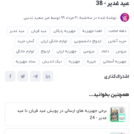
عید غدیر - 38
نوشته شده در
ﺳﻪشنبه، 21 مرداد 99
توسط
میر سعید تدینی
دهه امامت
اهدا جهیزیه
جهیزیه رایگان
عید قربان
عید غدیر
خرید آنلاین
ازدواج دانشجویی
لوازم خانگی ارزان
آسان خرید
عروس
داماد
عروسی
جهیزیه ارزان
ازدواج
لوازم خانگی
جهیزیه آسمانی
خیریه
جهیزیه
نیک اندیش
ستاد جهیزیه
اشتراک‌گذاری
همچنین بخوانید...
برخی جهیزیه های ارسالی در پویش عید قربان تا عید
غدیر - 24