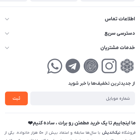
اطلاعات تماس
02177111474
دسترسی سریع
info@nikandish.ir
حساب کاربری
خدمات مشتریان
تهران ، تهرانپارس ، شهرک حکیمیه ، خیابان گلریز ، خیابان گلچین ،
مجله فروشگاه
راهنمای‌خرید‌آنلاین
کوچه گلریز 4 غربی ، پلاک 13
لیست محصولات
حریم خصوصی
درباره‌ما
فروش‌اقساطی
از جدید‌ترین تخفیف‌ها با‌ خبر شوید
تماس با ما
ثبت نام خرید جهیزیه
ثبت
فروش سازمانی و عمده
ما اینجاییم تا یک خرید مطمئن رو برات ، ساده کنیم❤️
فروشگاه
نیک‌اندیش
با سال‌ها سابقه و اعتماد بیش از ۵۰ هزار خانواده، یکی از