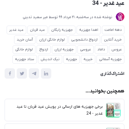
عید غدیر - 34
نوشته شده در
ﺳﻪشنبه، 21 مرداد 99
توسط
میر سعید تدینی
دهه امامت
اهدا جهیزیه
جهیزیه رایگان
عید قربان
عید غدیر
خرید آنلاین
ازدواج دانشجویی
لوازم خانگی ارزان
آسان خرید
عروس
داماد
عروسی
جهیزیه ارزان
ازدواج
لوازم خانگی
جهیزیه آسمانی
خیریه
جهیزیه
نیک اندیش
ستاد جهیزیه
اشتراک‌گذاری
همچنین بخوانید...
برخی جهیزیه های ارسالی در پویش عید قربان تا عید
غدیر - 24