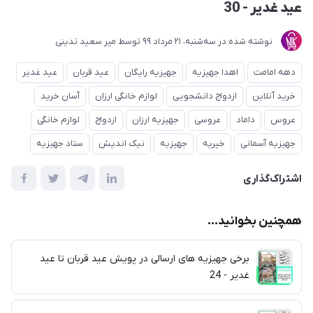
عید غدیر - 30
نوشته شده در
ﺳﻪشنبه، 21 مرداد 99
توسط
میر سعید تدینی
دهه امامت
اهدا جهیزیه
جهیزیه رایگان
عید قربان
عید غدیر
خرید آنلاین
ازدواج دانشجویی
لوازم خانگی ارزان
آسان خرید
عروس
داماد
عروسی
جهیزیه ارزان
ازدواج
لوازم خانگی
جهیزیه آسمانی
خیریه
جهیزیه
نیک اندیش
ستاد جهیزیه
اشتراک‌گذاری
همچنین بخوانید...
برخی جهیزیه های ارسالی در پویش عید قربان تا عید
غدیر - 24