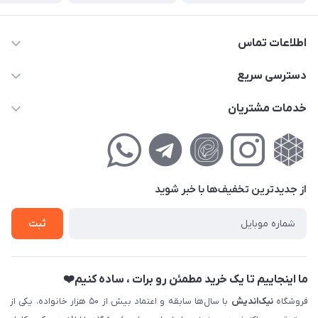
اطلاعات تماس
02177111474
دسترسی سریع
info@nikandish.ir
حساب کاربری
خدمات مشتریان
تهران ، تهرانپارس ، شهرک حکیمیه ، خیابان گلریز ، خیابان گلچین ،
مجله فروشگاه
راهنمای‌خرید‌آنلاین
کوچه گلریز 4 غربی ، پلاک 13
لیست محصولات
حریم خصوصی
درباره‌ما
فروش‌اقساطی
از جدید‌ترین تخفیف‌ها با‌ خبر شوید
تماس با ما
ثبت نام خرید جهیزیه
ثبت
فروش سازمانی و عمده
ما اینجاییم تا یک خرید مطمئن رو برات ، ساده کنیم❤️
فروشگاه
نیک‌اندیش
با سال‌ها سابقه و اعتماد بیش از ۵۰ هزار خانواده، یکی از