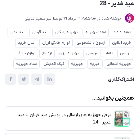
عید غدیر - 28
نوشته شده در
ﺳﻪشنبه، 21 مرداد 99
توسط
میر سعید تدینی
دهه امامت
اهدا جهیزیه
جهیزیه رایگان
عید قربان
عید غدیر
خرید آنلاین
ازدواج دانشجویی
لوازم خانگی ارزان
آسان خرید
عروس
داماد
عروسی
جهیزیه ارزان
ازدواج
لوازم خانگی
جهیزیه آسمانی
خیریه
جهیزیه
نیک اندیش
ستاد جهیزیه
اشتراک‌گذاری
همچنین بخوانید...
برخی جهیزیه های ارسالی در پویش عید قربان تا عید
غدیر - 24