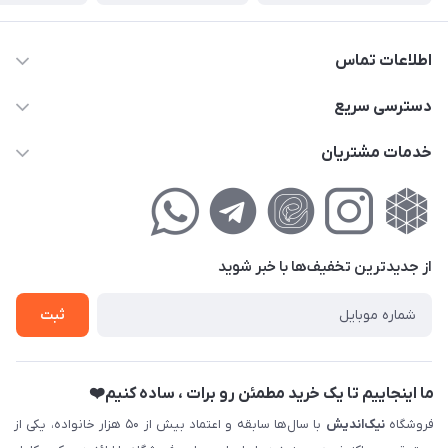
اطلاعات تماس
02177111474
دسترسی سریع
info@nikandish.ir
حساب کاربری
خدمات مشتریان
تهران ، تهرانپارس ، شهرک حکیمیه ، خیابان گلریز ، خیابان گلچین ،
مجله فروشگاه
راهنمای‌خرید‌آنلاین
کوچه گلریز 4 غربی ، پلاک 13
لیست محصولات
حریم خصوصی
درباره‌ما
فروش‌اقساطی
از جدید‌ترین تخفیف‌ها با‌ خبر شوید
تماس با ما
ثبت نام خرید جهیزیه
ثبت
فروش سازمانی و عمده
ما اینجاییم تا یک خرید مطمئن رو برات ، ساده کنیم❤️
فروشگاه
نیک‌اندیش
با سال‌ها سابقه و اعتماد بیش از ۵۰ هزار خانواده، یکی از