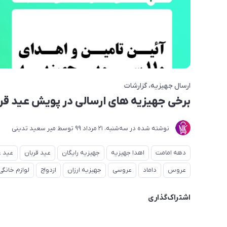
ارسال جهیزیه
گزارشات
برخی جهیزیه های ارسالی در پویش عید قربان 
نوشته شده در
ﺳﻪشنبه، 21 مرداد 99
توسط
میر سعید تدینی
دهه امامت
اهدا جهیزیه
جهیزیه رایگان
عید قربان
عید غ
عروس
داماد
عروسی
جهیزیه ارزان
ازدواج
لوازم خانگی
اشتراک‌گذاری