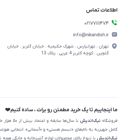
اطلاعات تماس
02177111474
info@nikandish.ir
تهران ، تهرانپارس ، شهرک حکیمیه ، خیابان گلریز ، خیابان
گلچین ، کوچه گلریز 4 غربی ، پلاک 13
ما اینجاییم تا یک خرید مطمئن رو برات ، ساده کنیم❤️
فروشگاه
نیک‌اندیش
با سال‌ها 
کامل جهیزیه به نام‌های «تبسم هستی» و «آسمانی»، انتخابی هوشم
نیک‌اندیش
با تنوع بالای محصولات لوازم آشپزخانه و خانگی همه 