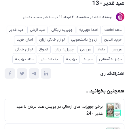
عید غدیر - 13
نوشته شده در
ﺳﻪشنبه، 21 مرداد 99
توسط
میر سعید تدینی
دهه امامت
اهدا جهیزیه
جهیزیه رایگان
عید قربان
عید غدیر
خرید آنلاین
ازدواج دانشجویی
لوازم خانگی ارزان
آسان خرید
عروس
داماد
عروسی
جهیزیه ارزان
ازدواج
لوازم خانگی
جهیزیه آسمانی
خیریه
جهیزیه
نیک اندیش
ستاد جهیزیه
اشتراک‌گذاری
همچنین بخوانید...
برخی جهیزیه های ارسالی در پویش عید قربان تا عید
غدیر - 24