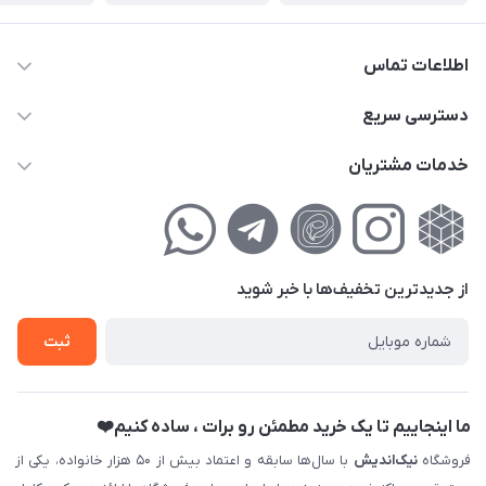
اطلاعات تماس
02177111474
دسترسی سریع
info@nikandish.ir
حساب کاربری
خدمات مشتریان
تهران ، تهرانپارس ، شهرک حکیمیه ، خیابان گلریز ، خیابان گلچین ،
مجله فروشگاه
راهنمای‌خرید‌آنلاین
کوچه گلریز 4 غربی ، پلاک 13
لیست محصولات
حریم خصوصی
درباره‌ما
فروش‌اقساطی
از جدید‌ترین تخفیف‌ها با‌ خبر شوید
تماس با ما
ثبت نام خرید جهیزیه
ثبت
فروش سازمانی و عمده
ما اینجاییم تا یک خرید مطمئن رو برات ، ساده کنیم❤️
فروشگاه
نیک‌اندیش
با سال‌ها سابقه و اعتماد بیش از ۵۰ هزار خانواده، یکی از