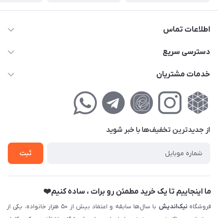
اطلاعات تماس
02177111474
دسترسی سریع
info@nikandish.ir
حساب کاربری
خدمات مشتریان
تهران ، تهرانپارس ، شهرک حکیمیه ، خیابان گلریز ، خیابان گلچین ،
مجله فروشگاه
راهنمای‌خرید‌آنلاین
کوچه گلریز 4 غربی ، پلاک 13
لیست محصولات
حریم خصوصی
درباره‌ما
فروش‌اقساطی
از جدید‌ترین تخفیف‌ها با‌ خبر شوید
تماس با ما
ثبت نام خرید جهیزیه
ثبت
فروش سازمانی و عمده
ما اینجاییم تا یک خرید مطمئن رو برات ، ساده کنیم❤️
فروشگاه
نیک‌اندیش
با سال‌ها سابقه و اعتماد بیش از ۵۰ هزار خانواده، یکی از