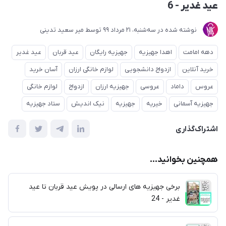
عید غدیر - 6
نوشته شده در
ﺳﻪشنبه، 21 مرداد 99
توسط
میر سعید تدینی
دهه امامت
اهدا جهیزیه
جهیزیه رایگان
عید قربان
عید غدیر
خرید آنلاین
ازدواج دانشجویی
لوازم خانگی ارزان
آسان خرید
عروس
داماد
عروسی
جهیزیه ارزان
ازدواج
لوازم خانگی
جهیزیه آسمانی
خیریه
جهیزیه
نیک اندیش
ستاد جهیزیه
اشتراک‌گذاری
همچنین بخوانید...
برخی جهیزیه های ارسالی در پویش عید قربان تا عید
غدیر - 24