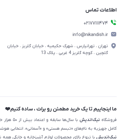
اطلاعات تماس
02177111474
info@nikandish.ir
تهران ، تهرانپارس ، شهرک حکیمیه ، خیابان گلریز ، خیابان
گلچین ، کوچه گلریز 4 غربی ، پلاک 13
ما اینجاییم تا یک خرید مطمئن رو برات ، ساده کنیم❤️
فروشگاه
نیک‌اندیش
با سال‌ها 
کامل جهیزیه به نام‌های «تبسم هستی» و «آسمانی»، انتخابی هوشم
نیک‌اندیش
با تنوع بالای محصولات لوازم آشپزخانه و خانگی همه 