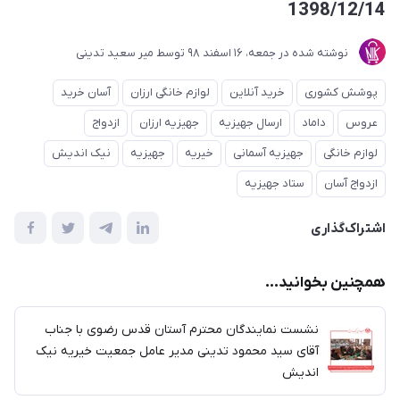
1398/12/14
نوشته شده در
جمعه، 16 اسفند 98
توسط
میر سعید تدینی
پوشش کشوری
خرید آنلاین
لوازم خانگی ارزان
آسان خرید
عروس
داماد
ارسال جهیزیه
جهیزیه ارزان
ازدواج
لوازم خانگی
جهیزیه آسمانی
خیریه
جهیزیه
نیک اندیش
ازدواج آسان
ستاد جهیزیه
اشتراک‌گذاری
همچنین بخوانید...
نشست نمایندگان محترم آستان قدس رضوی با جناب
آقای سید محمود تدینی مدیر عامل جمعیت خیریه نیک
اندیش