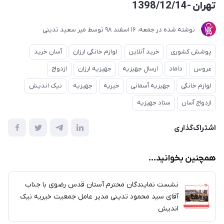
تهران -1398/12/14
نوشته شده در
جمعه، 16 اسفند 98
توسط
میر سعید تدینی
پوشش کشوری
خرید آنلاین
لوازم خانگی ارزان
آسان خرید
عروس
داماد
ارسال جهیزیه
جهیزیه ارزان
ازدواج
لوازم خانگی
جهیزیه آسمانی
خیریه
جهیزیه
نیک اندیش
ازدواج آسان
ستاد جهیزیه
اشتراک‌گذاری
همچنین بخوانید...
نشست نمایندگان محترم آستان قدس رضوی با جناب
آقای سید محمود تدینی مدیر عامل جمعیت خیریه نیک
اندیش