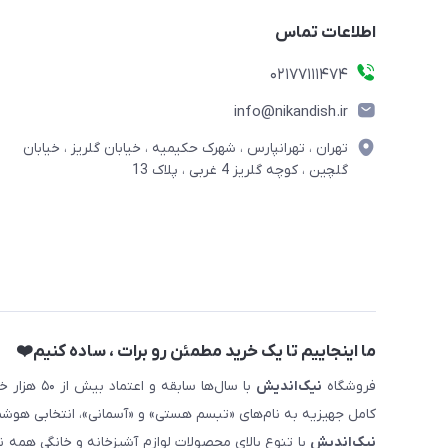
اطلاعات تماس
02177111474
info@nikandish.ir
تهران ، تهرانپارس ، شهرک حکیمیه ، خیابان گلریز ، خیابان
گلچین ، کوچه گلریز 4 غربی ، پلاک 13
ما اینجاییم تا یک خرید مطمئن رو برات ، ساده کنیم❤️
فروشگاه
نیک‌اندیش
با سال‌ها 
کامل جهیزیه به نام‌های «تبسم هستی» و «آسمانی»، انتخابی هوشم
نیک‌اندیش
با تنوع بالای محصولات لوازم آشپزخانه و خانگی همه 