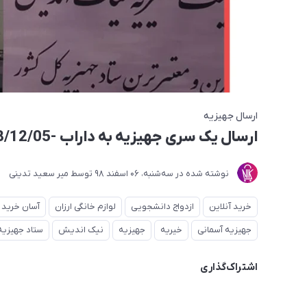
ارسال جهیزیه
ارسال یک سری جهیزیه به داراب -1398/12/05
نوشته شده در
ﺳﻪشنبه، 06 اسفند 98
توسط
میر سعید تدینی
خرید آنلاین
ازدواج دانشجویی
لوازم خانگی ارزان
آسان خرید
جهیزیه آسمانی
خیریه
جهیزیه
نیک اندیش
ستاد جهیزیه
اشتراک‌گذاری