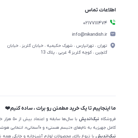
اطلاعات تماس
02177111474
info@nikandish.ir
تهران ، تهرانپارس ، شهرک حکیمیه ، خیابان گلریز ، خیابان
گلچین ، کوچه گلریز 4 غربی ، پلاک 13
ما اینجاییم تا یک خرید مطمئن رو برات ، ساده کنیم❤️
فروشگاه
نیک‌اندیش
با سال‌ها 
کامل جهیزیه به نام‌های «تبسم هستی» و «آسمانی»، انتخابی هوشم
نیک‌اندیش
با تنوع بالای محصولات لوازم آشپزخانه و خانگی همه 