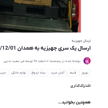
ارسال جهیزیه
ارسال یک سری جهیزیه به همدان 1398/12/01
نوشته شده در
پنجشنبه، 01 اسفند 98
توسط
میر سعید تدینی
نوروز
قسط
آسان خرید
ستاد ازدواج
لوازم خانگی
خیری
اشتراک‌گذاری
همچنین بخوانید...