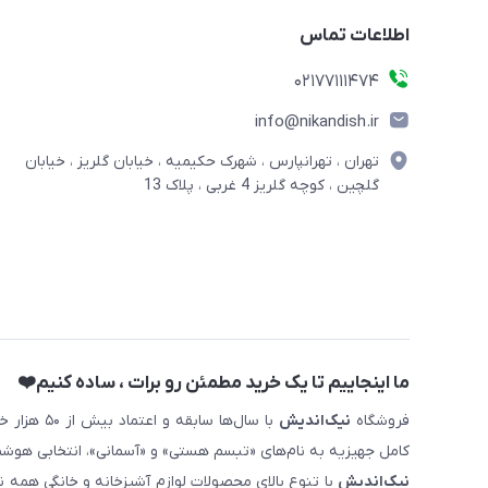
اطلاعات تماس
02177111474
info@nikandish.ir
تهران ، تهرانپارس ، شهرک حکیمیه ، خیابان گلریز ، خیابان
گلچین ، کوچه گلریز 4 غربی ، پلاک 13
ما اینجاییم تا یک خرید مطمئن رو برات ، ساده کنیم❤️
فروشگاه
نیک‌اندیش
با سال‌ها 
کامل جهیزیه به نام‌های «تبسم هستی» و «آسمانی»، انتخابی هوشم
نیک‌اندیش
با تنوع بالای محصولات لوازم آشپزخانه و خانگی همه 