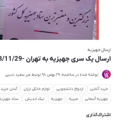
ارسال جهیزیه
ارسال یک سری جهیزیه به تهران -1398/11/29
نوشته شده در
ﺳﻪشنبه، 29 بهمن 98
توسط
میر سعید تدینی
خرید آنلاین
ازدواج دانشجویی
لوازم خانگی ارزان
آسان خرید
جهیزیه آسمانی
خیریه
جهیزیه
نیک اندیش
ستاد جهیزیه
اشتراک‌گذاری