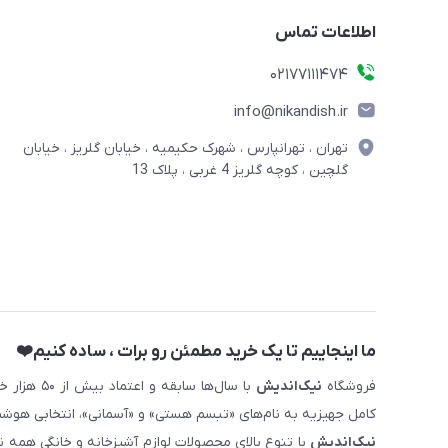
اطلاعات تماس
02177111474
info@nikandish.ir
تهران ، تهرانپارس ، شهرک حکیمیه ، خیابان گلریز ، خیابان
گلچین ، کوچه گلریز 4 غربی ، پلاک 13
ما اینجاییم تا یک خرید مطمئن رو برات ، ساده کنیم❤️
فروشگاه
نیک‌اندیش
با سال‌ها 
کامل جهیزیه به نام‌های «تبسم هستی» و «آسمانی»، انتخابی هوشم
نیک‌اندیش
با تنوع بالای محصولات لوازم آشپزخانه و خانگی همه 