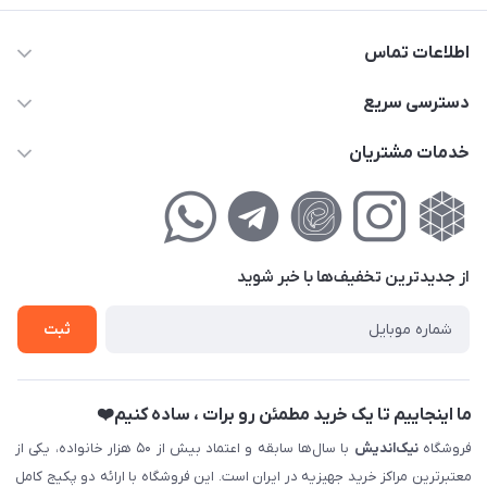
اطلاعات تماس
02177111474
دسترسی سریع
info@nikandish.ir
حساب کاربری
خدمات مشتریان
تهران ، تهرانپارس ، شهرک حکیمیه ، خیابان گلریز ، خیابان گلچین ،
مجله فروشگاه
راهنمای‌خرید‌آنلاین
کوچه گلریز 4 غربی ، پلاک 13
لیست محصولات
حریم خصوصی
درباره‌ما
فروش‌اقساطی
از جدید‌ترین تخفیف‌ها با‌ خبر شوید
تماس با ما
ثبت نام خرید جهیزیه
ثبت
فروش سازمانی و عمده
ما اینجاییم تا یک خرید مطمئن رو برات ، ساده کنیم❤️
فروشگاه
نیک‌اندیش
با سال‌ها سابقه و اعتماد بیش از ۵۰ هزار خانواده، یکی از
معتبرترین مراکز خرید جهیزیه در ایران است. این فروشگاه با ارائه دو پکیج کامل