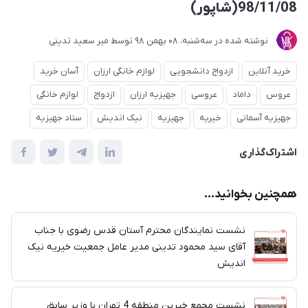
98/11/08(شاپور)
نوشته شده در
ﺳﻪشنبه، 08 بهمن 98
توسط
میر سعید تدینی
خرید آنلاین
ازدواج دانشجویی
لوازم خانگی ارزان
آسان خرید
عروس
داماد
عروسی
جهیزیه ارزان
ازدواج
لوازم خانگی
جهیزیه آسمانی
خیریه
جهیزیه
نیک اندیش
ستاد جهیزیه
اشتراک‌گذاری
همچنین بخوانید...
نشست نمایندگان محترم آستان قدس رضوی با جناب
آقای سید محمود تدینی مدیر عامل جمعیت خیریه نیک
اندیش
نشست مجمع خیرین منطقه 4 تهران با وزیر سابق