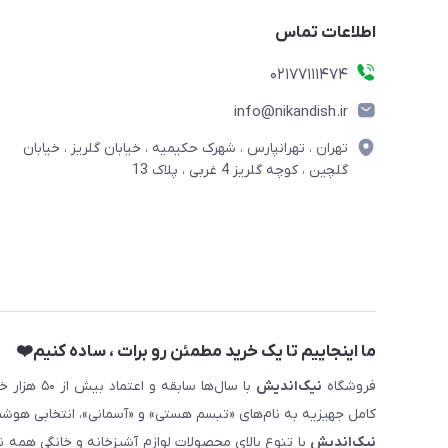
اطلاعات تماس
02177111474
info@nikandish.ir
تهران ، تهرانپارس ، شهرک حکیمیه ، خیابان گلریز ، خیابان
گلچین ، کوچه گلریز 4 غربی ، پلاک 13
ما اینجاییم تا یک خرید مطمئن رو برات ، ساده کنیم❤️
فروشگاه
نیک‌اندیش
با سال‌ها 
کامل جهیزیه به نام‌های «تبسم هستی» و «آسمانی»، انتخابی هوشم
نیک‌اندیش
با تنوع بالای محصولات لوازم آشپزخانه و خانگی همه 