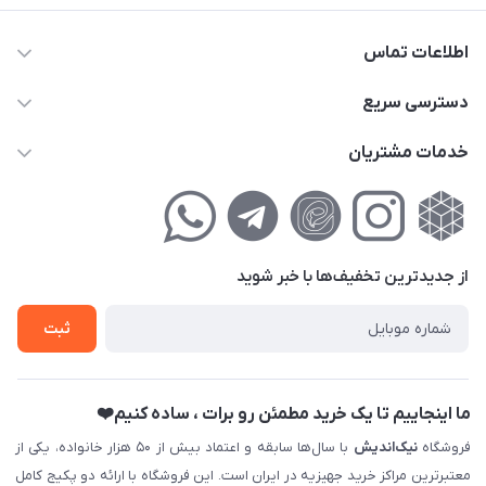
اطلاعات تماس
02177111474
دسترسی سریع
info@nikandish.ir
حساب کاربری
خدمات مشتریان
تهران ، تهرانپارس ، شهرک حکیمیه ، خیابان گلریز ، خیابان گلچین ،
مجله فروشگاه
راهنمای‌خرید‌آنلاین
کوچه گلریز 4 غربی ، پلاک 13
لیست محصولات
حریم خصوصی
درباره‌ما
فروش‌اقساطی
از جدید‌ترین تخفیف‌ها با‌ خبر شوید
تماس با ما
ثبت نام خرید جهیزیه
ثبت
فروش سازمانی و عمده
ما اینجاییم تا یک خرید مطمئن رو برات ، ساده کنیم❤️
فروشگاه
نیک‌اندیش
با سال‌ها سابقه و اعتماد بیش از ۵۰ هزار خانواده، یکی از
معتبرترین مراکز خرید جهیزیه در ایران است. این فروشگاه با ارائه دو پکیج کامل