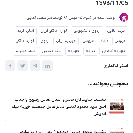
1398/11/05
نوشته شده در
شنبه، 05 بهمن 98
توسط
میر سعید تدینی
خرید آنلاین
ازدواج دانشجویی
لوازم خانگی ارزان
آسان خرید
عروس
داماد
عروسی
جهیزیه ارزان
ازدواج
لوازم خانگی
جهیزیه آسمانی
خیریه
جهیزیه
نیک اندیش
ستاد جهیزیه
اشتراک‌گذاری
همچنین بخوانید...
نشست نمایندگان محترم آستان قدس رضوی با جناب
آقای سید محمود تدینی مدیر عامل جمعیت خیریه نیک
اندیش
نشست مجمع خیرین منطقه 4 تهران با وزیر سابق