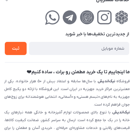
خدمات مشتریان
تهران ، تهرانپارس ، شهرک حکیمیه ، خیابان گلریز ، خیابان گلچین ،
مجله فروشگاه
راهنمای‌خرید‌آنلاین
کوچه گلریز 4 غربی ، پلاک 13
لیست محصولات
حریم خصوصی
درباره‌ما
فروش‌اقساطی
از جدید‌ترین تخفیف‌ها با‌ خبر شوید
تماس با ما
ثبت نام خرید جهیزیه
ثبت
فروش سازمانی و عمده
ما اینجاییم تا یک خرید مطمئن رو برات ، ساده کنیم❤️
فروشگاه
نیک‌اندیش
با سال‌ها سابقه و اعتماد بیش از ۵۰ هزار خانواده، یکی از
معتبرترین مراکز خرید جهیزیه در ایران است. این فروشگاه با ارائه دو پکیج کامل
جهیزیه به نام‌های «تبسم هستی» و «آسمانی»، انتخابی هوشمندانه برای زوج‌های
جوان فراهم کرده است.
نیک‌اندیش
با تنوع بالای محصولات لوازم آشپزخانه و خانگی همه نیازهای یک
خانه را در یک جا جمع کرده است. ارسال به سراسر کشور، ضمانت کیفیت کالاها،
قیمت‌های رقابتی و خدمات مشاوره‌ای حرفه‌ای ، خریدی آسان و مطمئن را برای