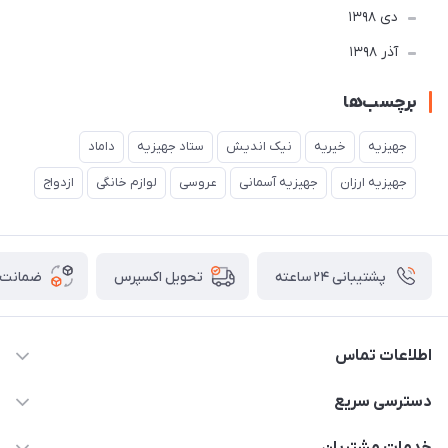
دی 1398
آذر 1398
برچسب‌ها
جهیزیه
خیریه
نیک اندیش
ستاد جهیزیه
داماد
جهیزیه ارزان
جهیزیه آسمانی
عروسی
لوازم خانگی
ازدواج
پشتیبانی ۲۴ ساعته
ضمانت ب
تحویل اکسپرس
اطلاعات تماس
02177111474
دسترسی سریع
info@nikandish.ir
حساب کاربری