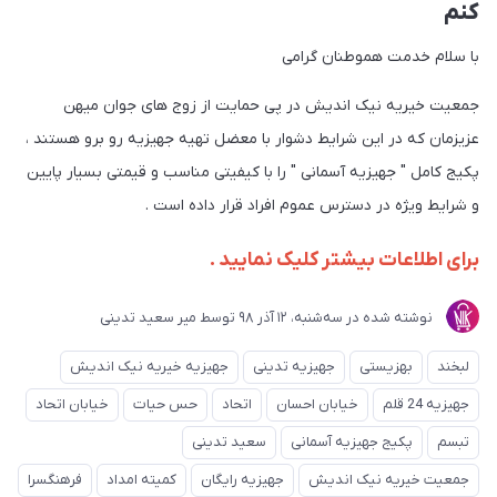
کنم
با سلام خدمت هموطنان گرامی
جمعیت خیریه نیک اندیش در پی حمایت از زوج های جوان میهن
عزیزمان که در این شرایط دشوار با معضل تهیه جهیزیه رو برو هستند ،
پکیج کامل " جهیزیه آسمانی " را با کیفیتی مناسب و قیمتی بسیار پایین
و شرایط ویژه در دسترس عموم افراد قرار داده است .
برای اطلاعات بیشتر کلیک نمایید .
نوشته شده در
ﺳﻪشنبه، 12 آذر 98
توسط
میر سعید تدینی
لبخند
بهزیستی
جهیزیه تدینی
جهیزیه خیریه نیک اندیش
جهیزیه 24 قلم
خیابان احسان
اتحاد
حس حیات
خیابان اتحاد
تبسم
پکیج جهیزیه آسمانی
سعید تدینی
جمعیت خیریه نیک اندیش
جهیزیه رایگان
کمیته امداد
فرهنگسرا