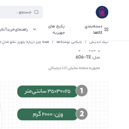
دسته‌بندی
پکیج های
راهنمای‌خرید‌آنلا
کالاها
جهیزیه
نیک اندیش
/
بایگانی نوشته‌ها
/
همه چیز درباره پلوپز تکنو مدل TE-606؛ چندکاره برای پخت انواع غذا