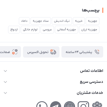
برچسب‌ها
جهیزیه
خیریه
نیک اندیش
ستاد جهیزیه
داماد
جهیزیه ارزان
جهیزیه آسمانی
عروسی
لوازم خانگی
ازدواج
پشتیبانی ۲۴ ساعته
ضمانت ب
تحویل اکسپرس
اطلاعات تماس
02177111474
دسترسی سریع
info@nikandish.ir
حساب کاربری
خدمات مشتریان
تهران ، تهرانپارس ، شهرک حکیمیه ، خیابان گلریز ، خیابان گلچین ،
مجله فروشگاه
راهنمای‌خرید‌آنلاین
کوچه گلریز 4 غربی ، پلاک 13