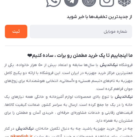
لیست محصولات
حریم خصوصی
درباره‌ما
فروش‌اقساطی
از جدید‌ترین تخفیف‌ها با‌ خبر شوید
تماس با ما
ثبت نام خرید جهیزیه
ثبت
فروش سازمانی و عمده
ما اینجاییم تا یک خرید مطمئن رو برات ، ساده کنیم❤️
فروشگاه
نیک‌اندیش
با سال‌ها سابقه و اعتماد بیش از ۵۰ هزار خانواده، یکی از
معتبرترین مراکز خرید جهیزیه در ایران است. این فروشگاه با ارائه دو پکیج کامل
جهیزیه به نام‌های «تبسم هستی» و «آسمانی»، انتخابی هوشمندانه برای زوج‌های
جوان فراهم کرده است.
نیک‌اندیش
با تنوع بالای محصولات لوازم آشپزخانه و خانگی همه نیازهای یک
خانه را در یک جا جمع کرده است. ارسال به سراسر کشور، ضمانت کیفیت کالاها،
قیمت‌های رقابتی و خدمات مشاوره‌ای حرفه‌ای ، خریدی آسان و مطمئن را برای
مشتریان به همراه دارد.
چه در حال خرید جهیزیه باشید، چه به دنبال تکمیل خانه‌تان،
نیک‌اندیش
در کنار
شماست. برای مشاهده محصولات و خرید آنلاین، به سایت
nikandish.ir
سر