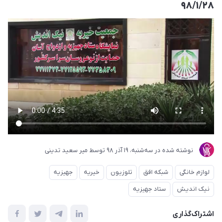
۹۸/۱/۲۸
نوشته شده در
ﺳﻪشنبه، 19 آذر 98
توسط
میر سعید تدینی
لوازم خانگی
شبکه افق
تلوزیون
خیریه
جهیزیه
نیک اندیش
ستاد جهیزیه
اشتراک‌گذاری