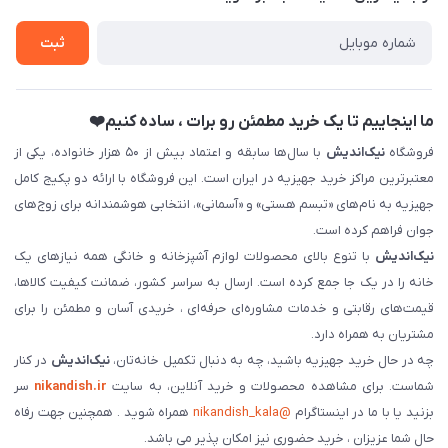
تماس با ما
ثبت نام خرید جهیزیه
ثبت
فروش سازمانی و عمده
ما اینجاییم تا یک خرید مطمئن رو برات ، ساده کنیم❤️
فروشگاه
نیک‌اندیش
با سال‌ها سابقه و اعتماد بیش از ۵۰ هزار خانواده، یکی از
معتبرترین مراکز خرید جهیزیه در ایران است. این فروشگاه با ارائه دو پکیج کامل
جهیزیه به نام‌های «تبسم هستی» و «آسمانی»، انتخابی هوشمندانه برای زوج‌های
جوان فراهم کرده است.
نیک‌اندیش
با تنوع بالای محصولات لوازم آشپزخانه و خانگی همه نیازهای یک
خانه را در یک جا جمع کرده است. ارسال به سراسر کشور، ضمانت کیفیت کالاها،
قیمت‌های رقابتی و خدمات مشاوره‌ای حرفه‌ای ، خریدی آسان و مطمئن را برای
مشتریان به همراه دارد.
چه در حال خرید جهیزیه باشید، چه به دنبال تکمیل خانه‌تان،
نیک‌اندیش
در کنار
شماست. برای مشاهده محصولات و خرید آنلاین، به سایت
nikandish.ir
سر
بزنید یا با ما در اینستاگرام
@nikandish_kala
همراه شوید . همچنین جهت رفاه
حال شما عزیزان ، خرید حضوری نیز امکان پذیر می باشد.