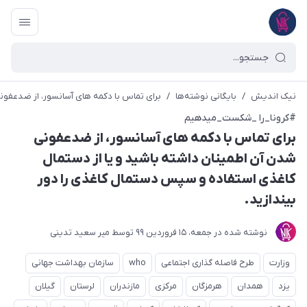
نیک اندیش
/
بایگانی نوشته‌ها
/
برای تماس با دکمه های آسانسور، از ضدعفونی
#کرونا_را _شکست_میدهیم
برای تماس با دکمه های آسانسور، از ضدعفونی
شدن آن اطمینان داشته باشید و یا از دستمال
کاغذی استفاده و سپس دستمال کاغذی را دور
بیندازید.
نوشته شده در
جمعه، 15 فروردین 99
توسط
میر سعید تدینی
وزارت
طرح فاصله گذاری اجتماعی
who
سازمان بهداشت جهانی
یزد
همدان
هرمزگان
مرکزی
مازندران
لرستان
گیلان