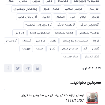
کهگیلویه وبویراحمد
کرمانشاه
کرمان
قزوین
سمنان
زنجان
خوزستان
خراسان شمالی
خراسان رضوی
چهارمحال وبختیاری
بوشهر
ایلام
البرز
اصفهان
اردبیل
آذربایجان غربی
آذربایجان شرقی
قرنطینه خانگی
کروناویروس قرنطینه
توصیه بهداشتی
وزارت بهداشت
ضدعفونی کننده
ویروس
کرونا
سیستان و بلوچستان
داماد
عروسی
گلستان
کردستان
فارس
قم
خراسان جنوبی
تهران
خیریه
جهیزیه
نیک اندیش
ستاد جهیزیه
اشتراک‌گذاری
همچنین بخوانید...
ارسال لوازم خانگی برند ال جی سفارشی به تهران-
1398/10/07