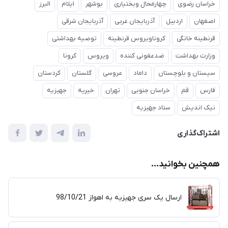
خراسان رضوی
چهارمحال وبختیاری
بوشهر
ایلام
البرز
اصفهان
اردبیل
آذربایجان غربی
آذربایجان شرقی
قرنطینه خانگی
کروناویروس قرنطینه
توصیه بهداشتی
وزارت بهداشت
ضدعفونی کننده
ویروس
کرونا
سیستان و بلوچستان
داماد
عروسی
گلستان
کردستان
فارس
قم
خراسان جنوبی
تهران
خیریه
جهیزیه
نیک اندیش
ستاد جهیزیه
اشتراک‌گذاری
همچنین بخوانید...
ارسال یک سری جهیزیه به اهواز 98/10/21