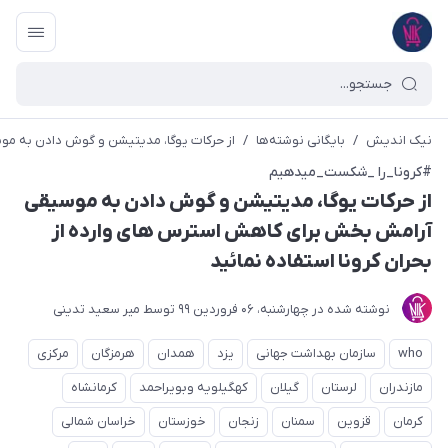
نیک اندیش
/
بایگانی نوشته‌ها
/
از حرکات یوگا، مدیتیشن و گوش دادن به مو
#کرونا_را _شکست_میدهیم
از حرکات یوگا، مدیتیشن و گوش دادن به موسیقی
آرامش بخش برای کاهش استرس های وارده از
بحران کرونا استفاده نمائید
نوشته شده در
چهارشنبه، 06 فروردین 99
توسط
میر سعید تدینی
who
سازمان بهداشت جهانی
یزد
همدان
هرمزگان
مرکزی
مازندران
لرستان
گیلان
کهگیلویه وبویراحمد
کرمانشاه
کرمان
قزوین
سمنان
زنجان
خوزستان
خراسان شمالی