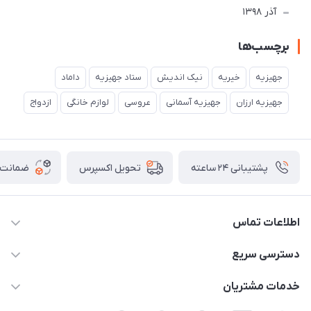
آذر 1398
برچسب‌ها
جهیزیه
خیریه
نیک اندیش
ستاد جهیزیه
داماد
جهیزیه ارزان
جهیزیه آسمانی
عروسی
لوازم خانگی
ازدواج
پشتیبانی ۲۴ ساعته
ضمانت ب
تحویل اکسپرس
اطلاعات تماس
02177111474
دسترسی سریع
info@nikandish.ir
حساب کاربری
خدمات مشتریان
تهران ، تهرانپارس ، شهرک حکیمیه ، خیابان گلریز ، خیابان گلچین ،
مجله فروشگاه