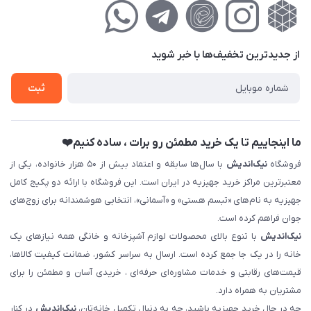
راهنمای‌خرید‌آنلاین
کوچه گلریز 4 غربی ، پلاک 13
لیست محصولات
حریم خصوصی
درباره‌ما
فروش‌اقساطی
از جدید‌ترین تخفیف‌ها با‌ خبر شوید
تماس با ما
ثبت نام خرید جهیزیه
ثبت
فروش سازمانی و عمده
ما اینجاییم تا یک خرید مطمئن رو برات ، ساده کنیم❤️
فروشگاه
نیک‌اندیش
با سال‌ها سابقه و اعتماد بیش از ۵۰ هزار خانواده، یکی از
معتبرترین مراکز خرید جهیزیه در ایران است. این فروشگاه با ارائه دو پکیج کامل
جهیزیه به نام‌های «تبسم هستی» و «آسمانی»، انتخابی هوشمندانه برای زوج‌های
جوان فراهم کرده است.
نیک‌اندیش
با تنوع بالای محصولات لوازم آشپزخانه و خانگی همه نیازهای یک
خانه را در یک جا جمع کرده است. ارسال به سراسر کشور، ضمانت کیفیت کالاها،
قیمت‌های رقابتی و خدمات مشاوره‌ای حرفه‌ای ، خریدی آسان و مطمئن را برای
مشتریان به همراه دارد.
چه در حال خرید جهیزیه باشید، چه به دنبال تکمیل خانه‌تان،
نیک‌اندیش
در کنار