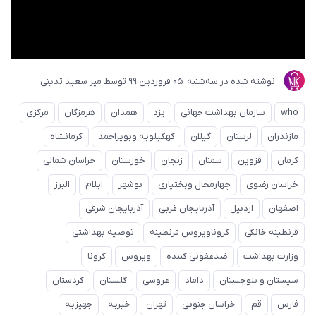
نوشته شده در
ﺳﻪشنبه، 05 فروردین 99
توسط
میر سعید تدینی
who
سازمان بهداشت جهانی
یزد
همدان
هرمزگان
مرکزی
مازندران
لرستان
گیلان
کهگیلویه وبویراحمد
کرمانشاه
کرمان
قزوین
سمنان
زنجان
خوزستان
خراسان شمالی
خراسان رضوی
چهارمحال وبختیاری
بوشهر
ایلام
البرز
اصفهان
اردبیل
آذربایجان غربی
آذربایجان شرقی
قرنطینه خانگی
کروناویروس قرنطینه
توصیه بهداشتی
وزارت بهداشت
ضدعفونی کننده
ویروس
کرونا
سیستان و بلوچستان
داماد
عروسی
گلستان
کردستان
فارس
قم
خراسان جنوبی
تهران
خیریه
جهیزیه