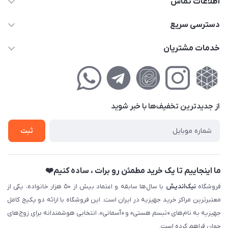
اطلاعات تماس
02177111474
دسترسی سریع
info@nikandish.ir
حساب کاربری
خدمات مشتریان
تهران ، تهرانپارس ، شهرک حکیمیه ، خیابان گلریز ، خیابان گلچین ،
مجله فروشگاه
راهنمای‌خرید‌آنلاین
کوچه گلریز 4 غربی ، پلاک 13
لیست محصولات
حریم خصوصی
درباره‌ما
فروش‌اقساطی
از جدید‌ترین تخفیف‌ها با‌ خبر شوید
تماس با ما
ثبت نام خرید جهیزیه
ثبت
فروش سازمانی و عمده
ما اینجاییم تا یک خرید مطمئن رو برات ، ساده کنیم❤️
فروشگاه
نیک‌اندیش
با سال‌ها سابقه و اعتماد بیش از ۵۰ هزار خانواده، یکی از
معتبرترین مراکز خرید جهیزیه در ایران است. این فروشگاه با ارائه دو پکیج کامل
جهیزیه به نام‌های «تبسم هستی» و «آسمانی»، انتخابی هوشمندانه برای زوج‌های
جوان فراهم کرده است.