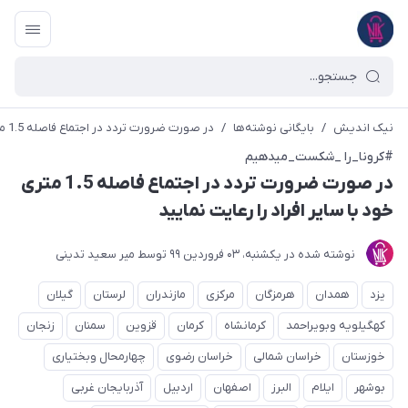
نیک اندیش
/
بایگانی نوشته‌ها
/
در صورت ضرورت تردد در اجتماع فاصله 1.5 متری خود با سایر افراد را رعایت نمایید
#کرونا_را _شکست_میدهیم
در صورت ضرورت تردد در اجتماع فاصله 1.5 متری
خود با سایر افراد را رعایت نمایید
نوشته شده در
یکشنبه، 03 فروردین 99
توسط
میر سعید تدینی
یزد
همدان
هرمزگان
مرکزی
مازندران
لرستان
گیلان
کهگیلویه وبویراحمد
کرمانشاه
کرمان
قزوین
سمنان
زنجان
خوزستان
خراسان شمالی
خراسان رضوی
چهارمحال وبختیاری
بوشهر
ایلام
البرز
اصفهان
اردبیل
آذربایجان غربی