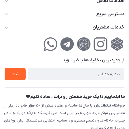
اطلاعات تماس
02177111474
دسترسی سریع
info@nikandish.ir
حساب کاربری
خدمات مشتریان
تهران ، تهرانپارس ، شهرک حکیمیه ، خیابان گلریز ، خیابان گلچین ،
مجله فروشگاه
راهنمای‌خرید‌آنلاین
کوچه گلریز 4 غربی ، پلاک 13
لیست محصولات
حریم خصوصی
درباره‌ما
فروش‌اقساطی
از جدید‌ترین تخفیف‌ها با‌ خبر شوید
تماس با ما
ثبت نام خرید جهیزیه
ثبت
فروش سازمانی و عمده
ما اینجاییم تا یک خرید مطمئن رو برات ، ساده کنیم❤️
فروشگاه
نیک‌اندیش
با سال‌ها سابقه و اعتماد بیش از ۵۰ هزار خانواده، یکی از
معتبرترین مراکز خرید جهیزیه در ایران است. این فروشگاه با ارائه دو پکیج کامل
جهیزیه به نام‌های «تبسم هستی» و «آسمانی»، انتخابی هوشمندانه برای زوج‌های
جوان فراهم کرده است.