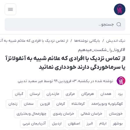
نیک اندیش
/
بایگانی نوشته‌ها
/
از تماس نزدیک با افرادی که علائم شبیه به آنف
#کرونا_را _شکست_میدهیم
از تماس نزدیک با افرادی که علائم شبیه به آنفولانزآ
یا سرماخوردگی دارند خودداری نمائید
نوشته شده در
یکشنبه، 03 فروردین 99
توسط
میر سعید تدینی
یزد
همدان
هرمزگان
مرکزی
مازندران
لرستان
گیلان
کهگیلویه وبویراحمد
کرمانشاه
کرمان
قزوین
سمنان
زنجان
خوزستان
خراسان شمالی
خراسان رضوی
چهارمحال وبختیاری
بوشهر
ایلام
البرز
اصفهان
اردبیل
آذربایجان غربی