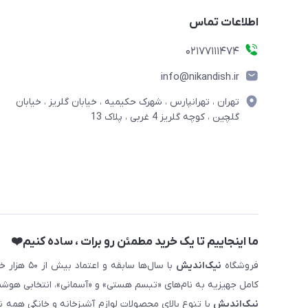
اطلاعات تماس
02177111474
info@nikandish.ir
تهران ، تهرانپارس ، شهرک حکیمیه ، خیابان گلریز ، خیابان
گلچین ، کوچه گلریز 4 غربی ، پلاک 13
ما اینجاییم تا یک خرید مطمئن رو برات ، ساده کنیم❤️
فروشگاه
نیک‌اندیش
با سال‌ها 
کامل جهیزیه به نام‌های «تبسم هستی» و «آسمانی»، انتخابی هوشم
نیک‌اندیش
با تنوع بالای محصولات لوازم آشپزخانه و خانگی همه 