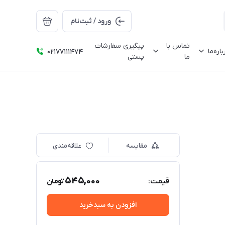
ورود / ثبت‌نام
تماس با
پیگیری سفارشات
باره‌ما
02177111474
ما
پستی
مقایسه
علاقه‌مندی
545,000
قیمت:
تومان
افزودن به سبدخرید