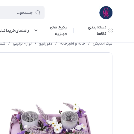
دسته‌بندی
پکیج های
راهنمای‌خرید‌آنلا
کالاها
جهیزیه
نیک اندیش
/
خانه و آشپزخانه
/
دکوراتیو
/
لوازم تزئینی
/
شمع