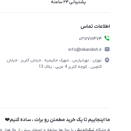
پشتیبانی ۲۴ ساعته
اطلاعات تماس
02177111474
info@nikandish.ir
تهران ، تهرانپارس ، شهرک حکیمیه ، خیابان گلریز ، خیابان
گلچین ، کوچه گلریز 4 غربی ، پلاک 13
ما اینجاییم تا یک خرید مطمئن رو برات ، ساده کنیم❤️
فروشگاه
نیک‌اندیش
با سال‌ها 