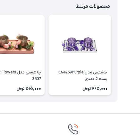
محصولات مرتبط
جاشمعی مدل 5A4269Purple
بسته 2 عددی
3507
515,000
495,000
تومان
تومان