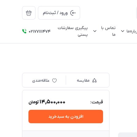
ورود / ثبت‌نام
تماس با
پیگیری سفارشات
باره‌ما
02177111474
ما
پستی
مقایسه
علاقه‌مندی
14,500,000
قیمت:
تومان
افزودن به سبدخرید