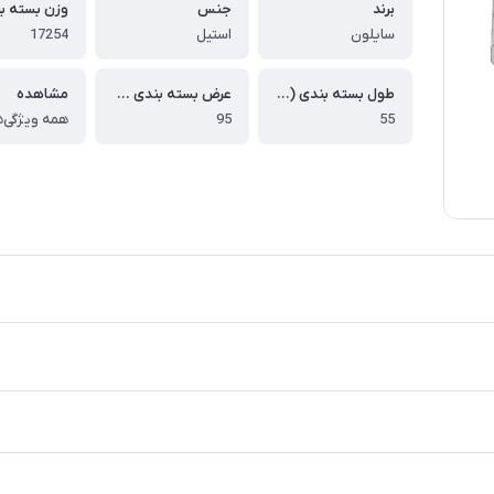
برند
جنس
سایلون
استیل
17254
طول بسته بندی (سانتی متر)
عرض بسته بندی (سانتی متر)
مشاهده
55
95
همه ویژگی‌ه