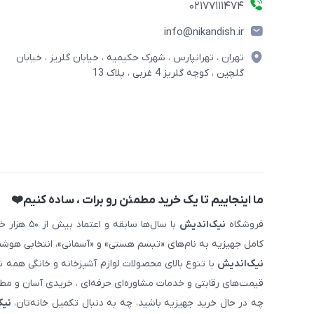
02177111474
info@nikandish.ir
تهران ، تهرانپارس ، شهرک حکیمیه ، خیابان گلریز ، خیابان
گلچین ، کوچه گلریز 4 غربی ، پلاک 13
ما اینجاییم تا یک خرید مطمئن رو برات ، ساده کنیم❤️
فروشگاه
نیک‌اندیش
با سال‌ها 
کامل جهیزیه به نام‌های «تبسم هستی» و «آسمانی»، انتخابی هوشم
نیک‌اندیش
با تنوع بالای محصولات لوازم آشپزخانه و خانگی همه 
قیمت‌های رقابتی و خدمات مشاوره‌ای حرفه‌ای ، خریدی آسان و مطمئ
چه در حال خرید جهیزیه باشید، چه به دنبال تکمیل خانه‌تان،
نیک