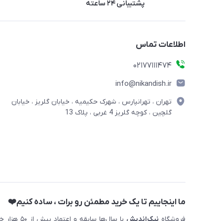
پشتیبانی ۲۴ ساعته
اطلاعات تماس
02177111474
info@nikandish.ir
تهران ، تهرانپارس ، شهرک حکیمیه ، خیابان گلریز ، خیابان
گلچین ، کوچه گلریز 4 غربی ، پلاک 13
ما اینجاییم تا یک خرید مطمئن رو برات ، ساده کنیم❤️
فروشگاه
نیک‌اندیش
با سال‌ها 