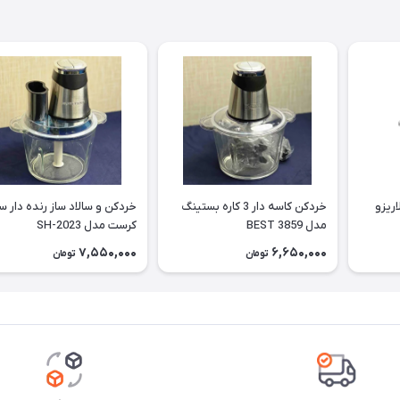
لیتری لاریزو
خردکن کاسه دار 3 کاره بستینگ
خردکن و سالاد ساز رنده دار س
مدل BEST 3859
کرست مدل SH-2023
7,550,000
6,650,000
تومان
تومان