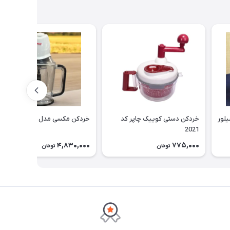
یلور
خردکن دستی کوییک چاپر کد
خردکن مکسی مدل CHOP425
2021
4,830,000
775,000
تومان
تومان