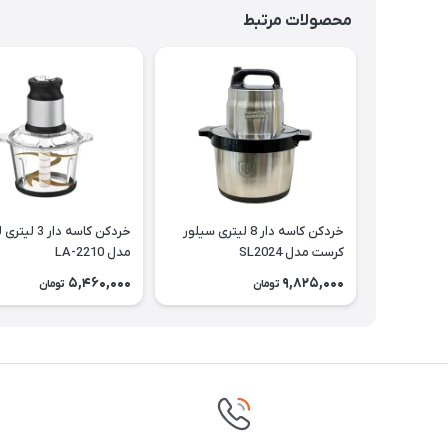
محصولات مرتبط
خردکن کاسه دار 8 لیتری سیلور
خردکن کاسه دار 3 
کرست مدل SL2024
مدل LA-2210
5,460,000
9,825,000
تومان
تومان