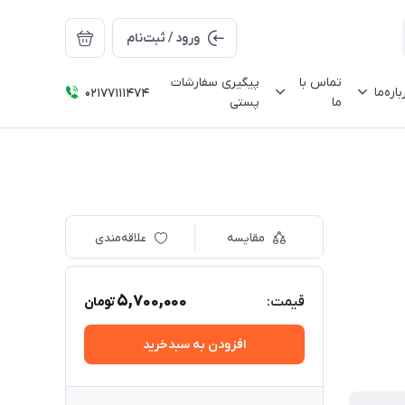
ورود / ثبت‌نام
تماس با
پیگیری سفارشات
باره‌ما
02177111474
ما
پستی
مقایسه
علاقه‌مندی
5,700,000
قیمت:
تومان
افزودن به سبدخرید