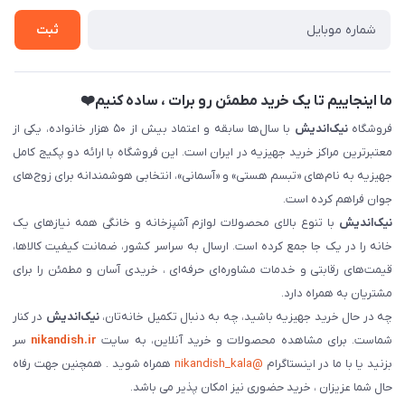
تماس با ما
ثبت نام خرید جهیزیه
ثبت
فروش سازمانی و عمده
ما اینجاییم تا یک خرید مطمئن رو برات ، ساده کنیم❤️
فروشگاه
نیک‌اندیش
با سال‌ها سابقه و اعتماد بیش از ۵۰ هزار خانواده، یکی از
معتبرترین مراکز خرید جهیزیه در ایران است. این فروشگاه با ارائه دو پکیج کامل
جهیزیه به نام‌های «تبسم هستی» و «آسمانی»، انتخابی هوشمندانه برای زوج‌های
جوان فراهم کرده است.
نیک‌اندیش
با تنوع بالای محصولات لوازم آشپزخانه و خانگی همه نیازهای یک
خانه را در یک جا جمع کرده است. ارسال به سراسر کشور، ضمانت کیفیت کالاها،
قیمت‌های رقابتی و خدمات مشاوره‌ای حرفه‌ای ، خریدی آسان و مطمئن را برای
مشتریان به همراه دارد.
چه در حال خرید جهیزیه باشید، چه به دنبال تکمیل خانه‌تان،
نیک‌اندیش
در کنار
شماست. برای مشاهده محصولات و خرید آنلاین، به سایت
nikandish.ir
سر
بزنید یا با ما در اینستاگرام
@nikandish_kala
همراه شوید . همچنین جهت رفاه
حال شما عزیزان ، خرید حضوری نیز امکان پذیر می باشد.