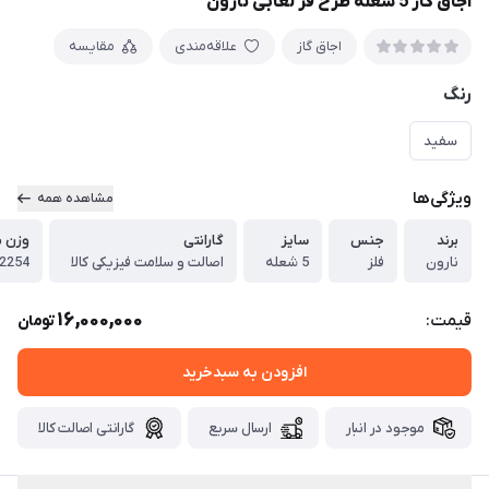
اجاق گاز 5 شعله طرح فر لعابی نارون
اجاق گاز
علاقه‌مندی
مقایسه
رنگ
سفید
ویژگی‌ها
مشاهده همه
برند
جنس
سایز
گارانتی
وزن ب
نارون
فلز
5 شعله
اصالت و سلامت فیزیکی کالا
2254
16,000,000
قیمت:
تومان
افزودن به سبدخرید
موجود در انبار
ارسال سریع
گارانتی اصالت کالا